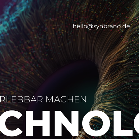
hello@synbrand.de
RLEBBAR MACHEN
CHNO­L