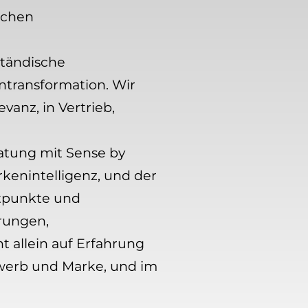
schen
ständische
ntransformation. Wir
anz, in Vertrieb,
atung mit Sense by
enintelligenz, und der
ktpunkte und
erungen,
 allein auf Erfahrung
ewerb und Marke, und im