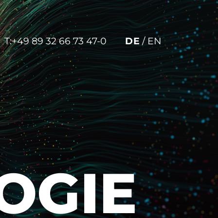
T:
+49 89 32 66 73 47-0
DE
/
EN
OGIE