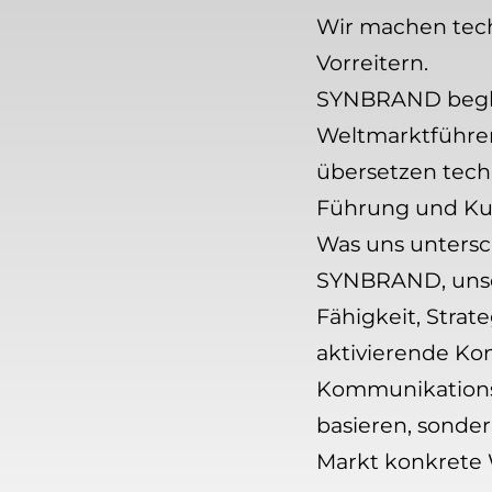
Wir machen tec
Vorreitern.
SYNBRAND beglei
Weltmarktführer
übersetzen techn
Führung und Kul
Was uns untersc
SYNBRAND, unser
Fähigkeit, Stra
aktivierende Ko
Kommunikationss
basieren, sonde
Markt konkrete 