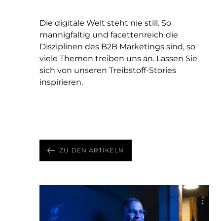
Die digitale Welt steht nie still. So
mannigfaltig und facettenreich die
Disziplinen des B2B Marketings sind, so
Juli 4, 2025 - 3 Min Lesezeit
viele Themen treiben uns an. Lassen Sie
Mai 21, 2024 - 1 Min Lesezeit
Plädoyer für die Marke
sich von unseren Treibstoff-Stories
März 20, 2024 - 2 Min Lesezeit
Komplexität trifft Minimalismus
Marke ist kein Beiwerk. Kein Logo. Sie ist
inspirieren.
Die Kraft des Klangs
Welche Bedeutung hat der Begriff für
ein Führungsinstrument.
Wie Soundbranding B2B-Unternehmen
die Kommunikationsbranche?
stärkt
ZU DEN ARTIKELN