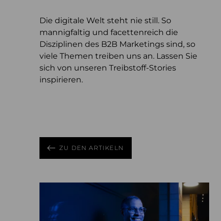
Die digitale Welt steht nie still. So
mannigfaltig und facettenreich die
September 25, 2024 - 6 Min Lesezeit
Disziplinen des B2B Marketings sind, so
Was ist Cross-Generational
viele Themen treiben uns an. Lassen Sie
Marketing?
Februar 3, 2025 - 4 Min Lesezeit
Januar 21, 2026 - 6 Min Lesezeit
sich von unseren Treibstoff-Stories
Cross-Generational Marketing spricht alle
Merchandise mit Impact
Authentizität auf die Eins
inspirieren.
Generationen an, nutzt verschiedene
Merchandise mit Impact: Langweilige
Was bedeutet es, „echt“ zu sein?
Kanäle und setzt auf emotionales
Werbegeschenke braucht niemand
Storytelling.
ZU DEN ARTIKELN