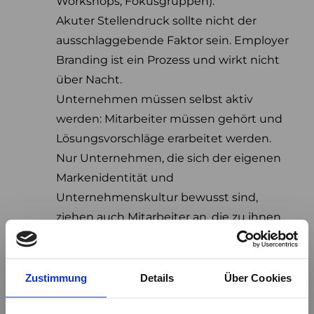
Workshops, Fokusgruppen).
Akuter Stellendruck sollte nicht der
ausschlaggebende Faktor sein. Employer
Branding ist ein Prozess und wirkt nicht
über Nacht.
Unternehmen müssen selbst aktiv
werden: Mitarbeiter müssen gehört und
Lösungsvorschläge erarbeitet werden.
Nur Unternehmen, die sich der eigenen
Markenidentität und
Unternehmenskultur bewusst sind,
ziehen auch Mitarbeiter an, die zu ihnen
passen.
Die Unternehmenskultur kann nur
erfolgreich angenommen werden, wenn
Zustimmung
Details
Über Cookies
sie von ganz oben vorgelebt wird.