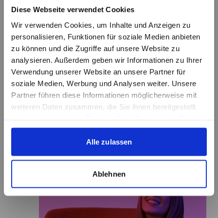
Interne Kommunikation geht vor
Diese Webseite verwendet Cookies
Recruiting-Kampagne. Erstes Ziel ist das
Wir verwenden Cookies, um Inhalte und Anzeigen zu
Halten der Mitarbeiter.
personalisieren, Funktionen für soziale Medien anbieten
Markenbotschafter zu entwickeln,
zu können und die Zugriffe auf unsere Website zu
erleichtert die Gewinnung neuer
analysieren. Außerdem geben wir Informationen zu Ihrer
Mitarbeiter.
Verwendung unserer Website an unsere Partner für
soziale Medien, Werbung und Analysen weiter. Unsere
Partner führen diese Informationen möglicherweise mit
weiteren Daten zusammen, die Sie ihnen bereitgestellt
haben oder die sie im Rahmen Ihrer Nutzung der Dienste
gesammelt haben.
Alle zulassen
Ablehnen