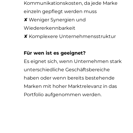
Kommunikationskosten, da jede Marke
einzeln gepflegt werden muss
✘ Weniger Synergien und
Wiedererkennbarkeit
✘ Komplexere Unternehmensstruktur
Für wen ist es geeignet?
Zustimmung
Details
Über Cookies
Es eignet sich, wenn Unternehmen stark
unterschiedliche Geschäftsbereiche
Diese Webseite verwendet Cookies
haben oder wenn bereits bestehende
Wir verwenden Cookies, um Inhalte und Anzeigen zu
Marken mit hoher Marktrelevanz in das
personalisieren, Funktionen für soziale Medien anbieten
Portfolio aufgenommen werden.
zu können und die Zugriffe auf unsere Website zu
analysieren. Außerdem geben wir Informationen zu Ihrer
Verwendung unserer Website an unsere Partner für
soziale Medien, Werbung und Analysen weiter. Unsere
Partner führen diese Informationen möglicherweise mit