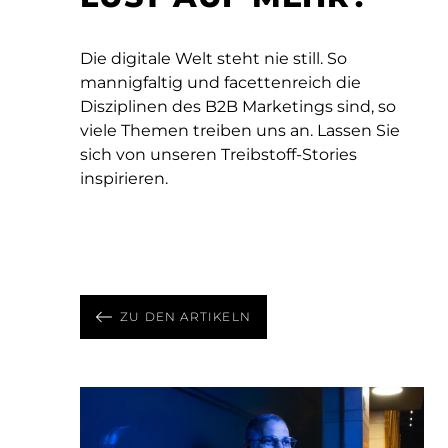
Die digitale Welt steht nie still. So
mannigfaltig und facettenreich die
November 4, 2025 - 4 Min Lesezeit
Disziplinen des B2B Marketings sind, so
Kun­den­bin­dung mit dem Love-Story-
viele Themen treiben uns an. Lassen Sie
März 20, 2024 - 2 Min Lesezeit
Prinzip
sich von unseren Treibstoff-Stories
März 4, 2024 - 2 Min Lesezeit
Die Kraft des Klangs
Was hat Kundenbindung mit
inspirieren.
Insights aus der Neurologie
Wie Soundbranding B2B-Unternehmen
Herzklopfen zu tun?
Effektivere Kampagnen mit Insights aus
stärkt
der Neurowissenschaft
ZU DEN ARTIKELN